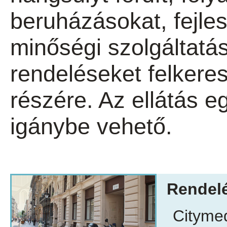
beruházásokat, fejle
minőségi szolgáltatás
rendeléseket felkere
részére. Az ellátás e
igánybe vehető.
Rendelé
Citymed