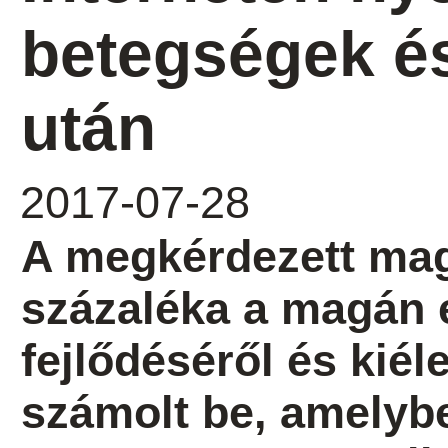
betegségek é
után
2017-07-28
A megkérdezett ma
százaléka a magán 
fejlődéséről és kiél
számolt be, amelyb