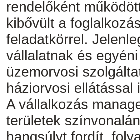
rendelőként működöt
kibővült a foglalkoz
feladatkörrel. Jelen
vállalatnak és egyéni
üzemorvosi szolgáltat
háziorvosi ellátással i
A vállalkozás manag
területek színvonalá
hangsúlyt fordít, fol