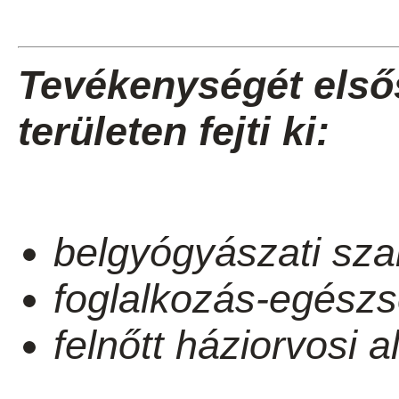
Tevékenységét első
területen fejti ki:
belgyógyászati sza
foglalkozás-egészs
felnőtt háziorvosi a