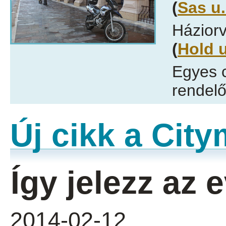
(
Sas u.
Háziorv
(
Hold u
Egyes 
rendelő
Új cikk a Cit
Így jelezz az
2014-02-12