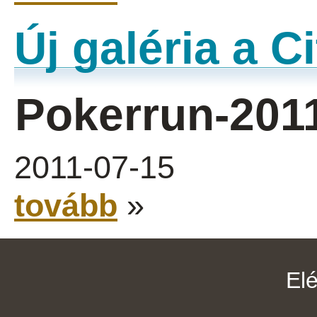
Új galéria a 
Pokerrun-201
2011-07-15
tovább
»
El