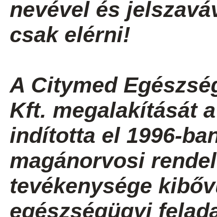
nevével és jelszavá
csak elérni!
A Citymed Egészség
Kft. megalakítását 
indította el 1996-b
magánorvosi rendel
tevékenysége kibővü
egészségügyi felada