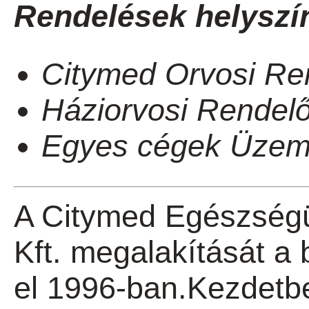
Rendelések helyszín
Citymed Orvosi Re
Háziorvosi Rendelő
Egyes cégek Üzemo
A Citymed Egészségü
Kft. megalakítását a 
el 1996-ban.Kezdetb