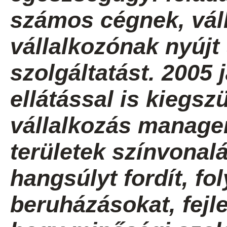
számos cégnek, váll
vállalkozónak nyúj
szolgáltatást. 2005 
ellátással is kiegszü
vállalkozás manage
területek színvona
hangsúlyt fordít, f
beruházásokat, fejl