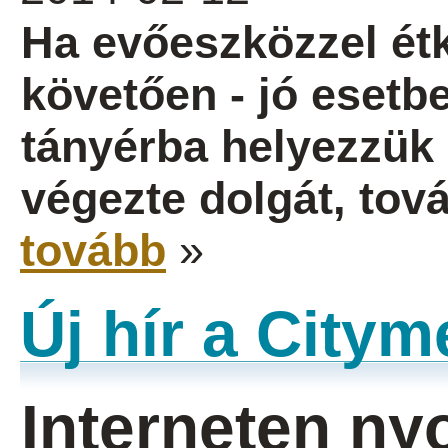
Ha evőeszközzel étk
követően - jó esetb
tányérba helyezzük ő
végezte dolgát, tov
tovább
»
Új hír a City
Interneten n