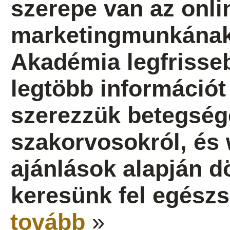
szerepe van az onlin
marketingmunkának 
Akadémia legfrisseb
legtöbb információt 
szerezzük betegség
szakorvosokról, és 
ajánlások alapján dö
keresünk fel egész
tovább
»