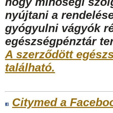
hogy minőségi szolg
nyújtani a rendelése
gyógyulni vágyók ré
egészségpénztár ter
A szerződött egészsé
található.
Citymed a Facebo