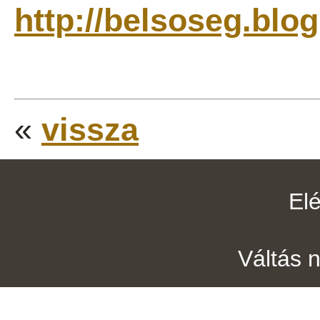
http://belsoseg.bl
«
vissza
El
Váltás 