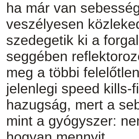
ha már van sebessé
veszélyesen közleked
szedegetik ki a forg
seggében reflektorozó
meg a többi felelőtle
jelenlegi speed kills-
hazugság, mert a se
mint a gyógyszer: ne
hogyan mennyit.