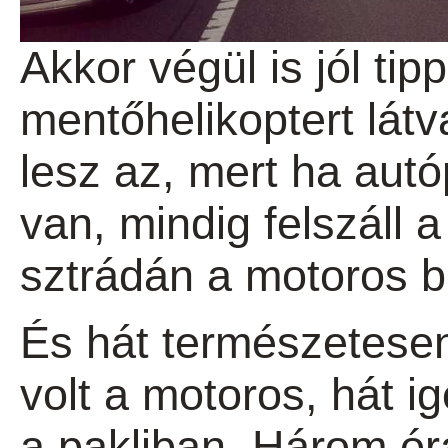
Akkor végül is jól tip
mentőhelikoptert lát
lesz az, mert ha aut
van, mindig felszáll 
sztrádán a motoros b
És hát természetesen
volt a motoros, hát i
a pakliban. Három óra