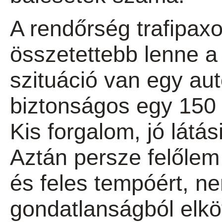
A rendőrség trafipaxo
összetettebb lenne a
szituáció van egy au
biztonságos egy 150
Kis forgalom, jó látá
Aztán persze felőle
és feles tempóért, n
gondatlanságból elkö