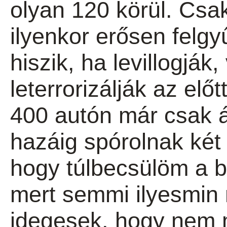
olyan 120 körül. Csa
ilyenkor erősen felgy
hiszik, ha levillogjá
leterrorizálják az el
400 autón már csak 
hazáig spórolnak két 
hogy túlbecsülöm a b
mert semmi ilyesmin
idegesek, hogy nem 