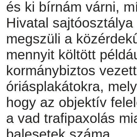
és ki bírnám várni, m
Hivatal sajtóosztálya
megszüli a közérdek
mennyit költött példá
kormánybiztos vezett
óriásplakátokra, mel
hogy az objektív fel
a vad trafipaxolás mi
balesetek száma.