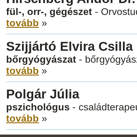
fül-, orr-, gégészet
- Orvostu
tovább
»
Szijjártó Elvira Csilla
bőrgyógyászat
- bőrgyógyás
tovább
»
Polgár Júlia
pszichológus
- családterapeu
tovább
»