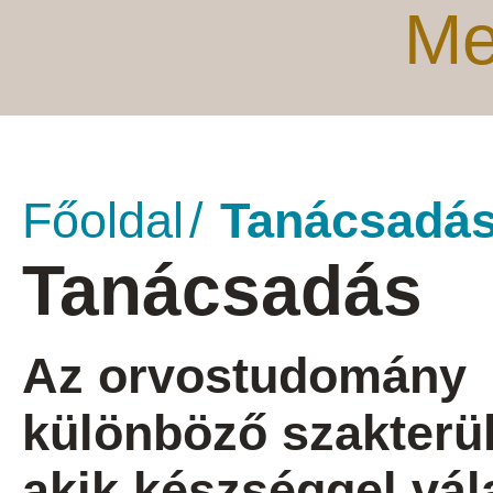
Me
Főoldal
Tanácsadá
Tanácsadás
Az orvostudomány
különböző szakterül
akik készséggel vála