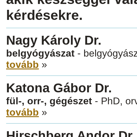
kérdésekre.
Nagy Károly Dr.
belgyógyászat
- belgyógyász
tovább
»
Katona Gábor Dr.
fül-, orr-, gégészet
- PhD, or
tovább
»
Hirschberg Andor Dr.