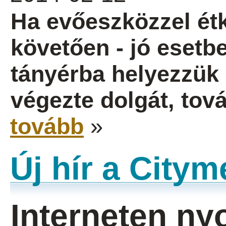
Ha evőeszközzel étk
követően - jó esetb
tányérba helyezzük ő
végezte dolgát, tov
tovább
»
Új hír a City
Interneten n