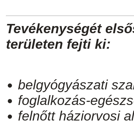
Tevékenységét első
területen fejti ki:
belgyógyászati sza
foglalkozás-egészs
felnőtt háziorvosi a