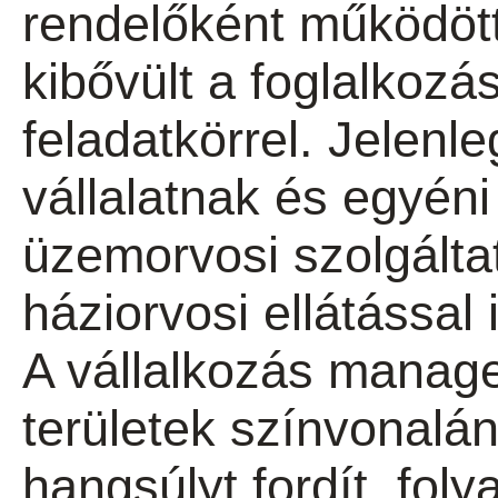
rendelőként működöt
kibővült a foglalkoz
feladatkörrel. Jelen
vállalatnak és egyéni
üzemorvosi szolgáltat
háziorvosi ellátással i
A vállalkozás manag
területek színvonalá
hangsúlyt fordít, fol