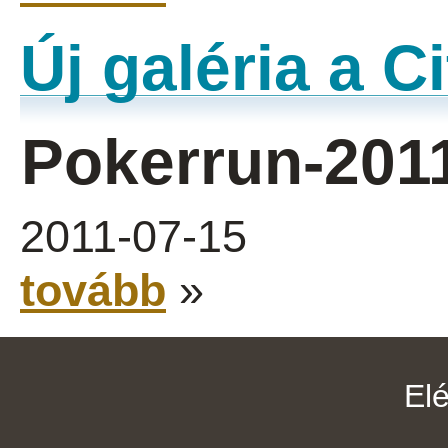
Új galéria a 
Pokerrun-201
2011-07-15
tovább
»
El