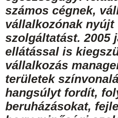
számos cégnek, váll
vállalkozónak nyúj
szolgáltatást. 2005 
ellátással is kiegszü
vállalkozás manage
területek színvona
hangsúlyt fordít, f
beruházásokat, fejl