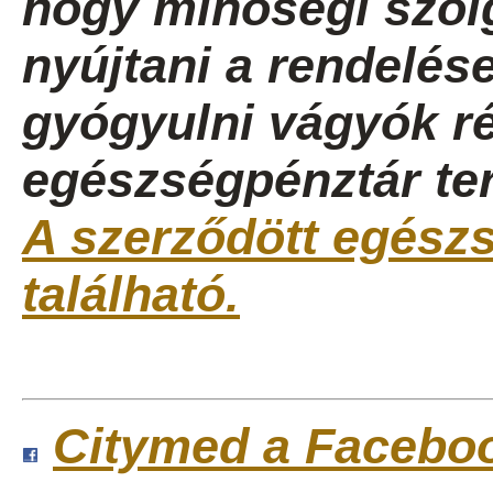
hogy minőségi szolg
nyújtani a rendelése
gyógyulni vágyók ré
egészségpénztár ter
A szerződött egészsé
található.
Citymed a Facebo