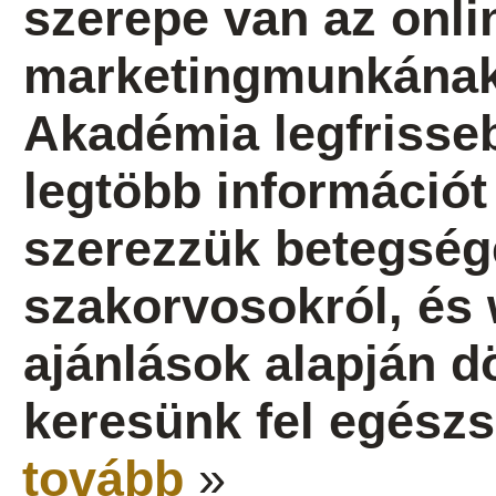
szerepe van az onlin
marketingmunkának 
Akadémia legfrisseb
legtöbb információt 
szerezzük betegség
szakorvosokról, és 
ajánlások alapján dö
keresünk fel egész
tovább
»