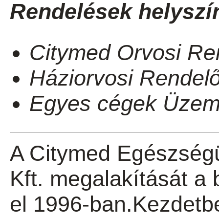
Rendelések helyszín
Citymed Orvosi Re
Háziorvosi Rendelő
Egyes cégek Üzemo
A Citymed Egészségü
Kft. megalakítását a 
el 1996-ban.Kezdetb