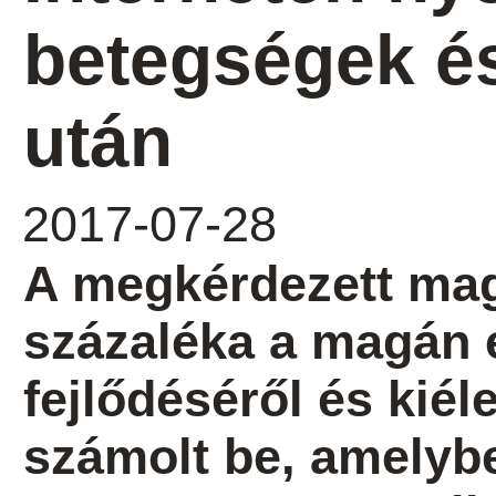
betegségek é
után
2017-07-28
A megkérdezett ma
százaléka a magán 
fejlődéséről és kiél
számolt be, amelyb