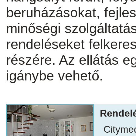
beruházásokat, fejle
minőségi szolgáltatás
rendeléseket felkere
részére. Az ellátás e
igánybe vehető.
Rendelé
Citymed