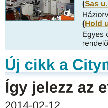
(
Sas u.
Háziorv
(
Hold u
Egyes 
rendelő
Új cikk a Cit
Így jelezz az
2014-02-12