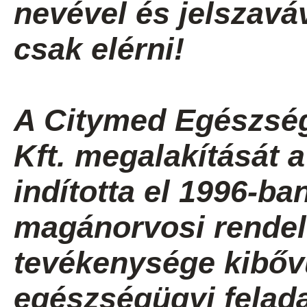
nevével és jelszavá
csak elérni!
A Citymed Egészség
Kft. megalakítását 
indította el 1996-b
magánorvosi rendel
tevékenysége kibővü
egészségügyi felada