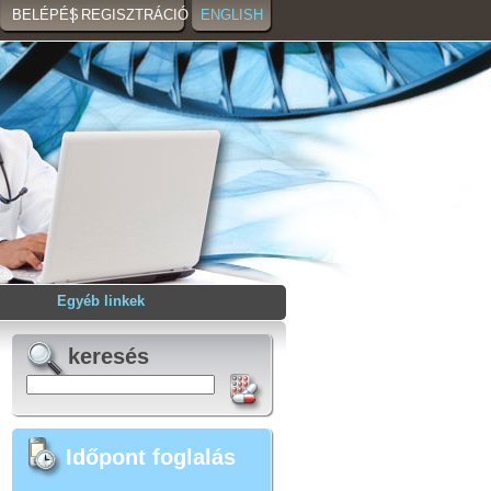
BELÉPÉS
REGISZTRÁCIÓ
ENGLISH
Egyéb linkek
keresés
Időpont foglalás