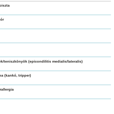
ciszta
ór
/teniszkönyök (epicondilitis medialis/lateralis)
a (kankó, tripper)
allergia