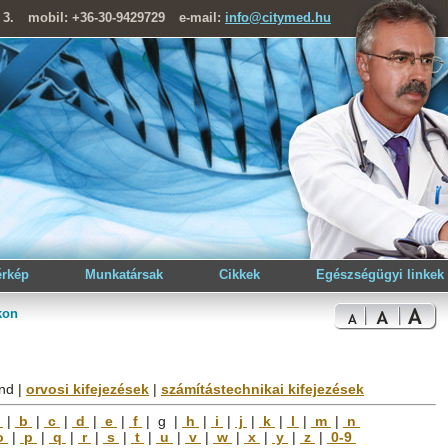
 3.
mobil: +36-30-9429729
e-mail:
info@citymed.hu
érkép
Munkatársak
Cikkek
Egészségügyi linkek
kon
nd
|
orvosi kifejezések
|
számítástechnikai kifejezések
a
|
b
|
c
|
d
|
e
|
f
|
g
|
h
|
i
|
j
|
k
|
l
|
m
|
n
o
|
p
|
q
|
r
|
s
|
t
|
u
|
v
|
w
|
x
|
y
|
z
|
0-9