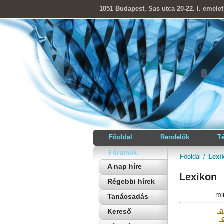
1051 Budapest, Sas utca 20-22. I. emelet
Főoldal
Rendelők
T
Fórumok
Főoldal
Lexi
A nap híre
Lexikon
Régebbi hírek
mi
Tanácsadás
Kereső