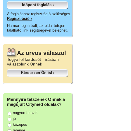
Időpont foglalás ›
A foglaláshoz regisztráció szükséges.
Regisztráció ›
Ha már regisztrált, az oldal tetején
található link segítségével beléphet.
Az orvos válaszol
Tegye fel kérdését - írásban
válaszolunk Önnek
Kérdezzen Ön is! ›
Mennyire tetszenek Önnek a
megújult Citymed oldalak?
nagyon tetszik
jó
közepes
gyenge