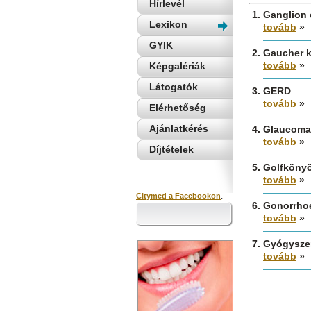
Hírlevél
Ganglion 
Lexikon
tovább
»
GYIK
Gaucher k
tovább
»
Képgalériák
Látogatók
GERD
tovább
»
Elérhetőség
Ajánlatkérés
Glaucoma
tovább
»
Díjtételek
Golfkönyök
tovább
»
:
Citymed a Facebookon
Gonorrhoe
tovább
»
Gyógyszer
tovább
»