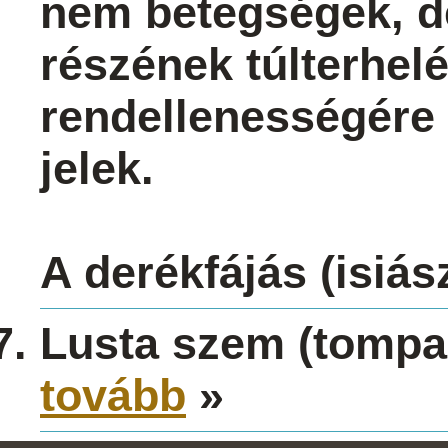
nem betegségek, de
részének túlterhe
rendellenességére 
jelek.
A derékfájás (isiás
Lusta szem (tompa
tovább
»