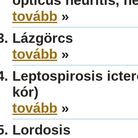
opticus neuritis, ne
tovább
»
Lázgörcs
tovább
»
Leptospirosis icte
kór)
tovább
»
Lordosis