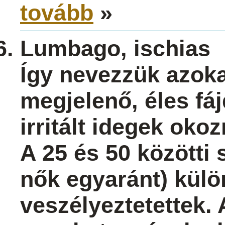
tovább
»
Lumbago, ischias
Így nevezzük azoka
megjelenő, éles fá
irritált idegek oko
A 25 és 50 közötti 
nők egyaránt) kül
veszélyeztetettek.