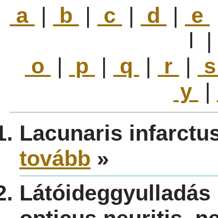
a
|
b
|
c
|
d
|
e
l
o
|
p
|
q
|
r
|
y
|
Lacunaris infarctu
tovább
»
Látóideggyulladás (