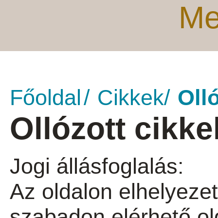
Me
Főoldal
Cikkek
Oll
Ollózott cikke
Jogi állásfoglalás:
Az oldalon elhelyezet
szabadon elérhető ol