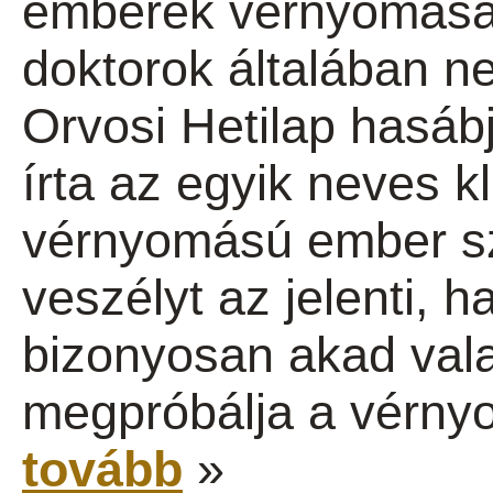
emberek vérnyomásán
doktorok általában ne
Orvosi Hetilap hasáb
írta az egyik neves k
vérnyomású ember s
veszélyt az jelenti, h
bizonyosan akad vala
megpróbálja a vérnyo
tovább
»