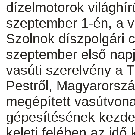
dízelmotorok világhír
szeptember 1-én, a v
Szolnok díszpolgári 
szeptember első napj
vasúti szerelvény a T
Pestről, Magyarorsz
megépített vasútvona
gépesítésének kezde
keleti felében az idő 