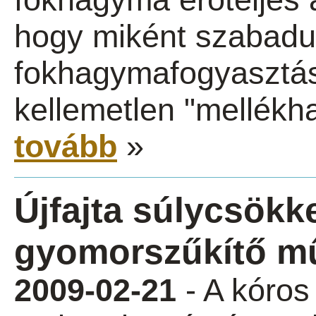
hogy miként szabadu
fokhagymafogyasztás
kellemetlen "mellékha
tovább
»
Újfajta súlycsök
gyomorszűkítő mű
2009-02-21
- A kóros