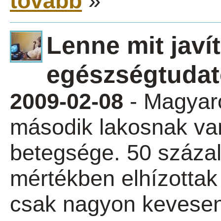
tovább
»
Lenne mit javít
egészségtuda
2009-02-08
- Magyar
második lakosnak van
betegsége. 50 száza
mértékben elhízottak
csak nagyon kevese