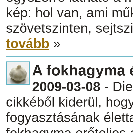
kép: hol van, ami mű
szövetszinten, sejtsz
tovább
»
A fokhagyma é
2009-03-08
- Die
cikkéből kiderül, ho
fogyasztásának élett
fokhagyma erőteljes a