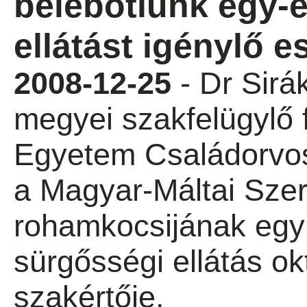
belebotlunk egy-
ellátást igénylő e
2008-12-25
- Dr Sirá
megyei szakfelügylő
Egyetem Családorvos
a Magyar-Máltai Szer
rohamkocsijának egyi
sürgősségi ellátás ok
szakértője.