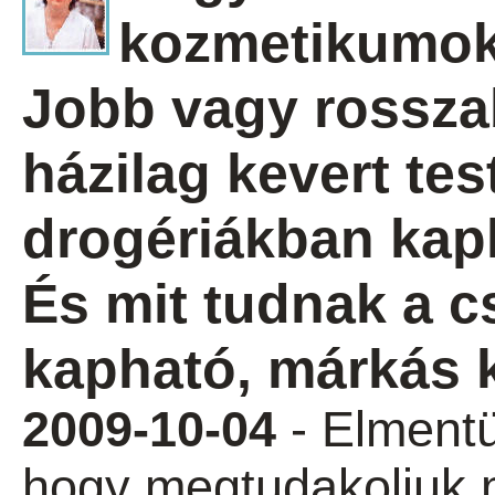
kozmetikumok
Jobb vagy rossz
házilag kevert tes
drogériákban kap
És mit tudnak a 
kapható, márkás 
2009-10-04
- Elmentü
hogy megtudakoljuk 