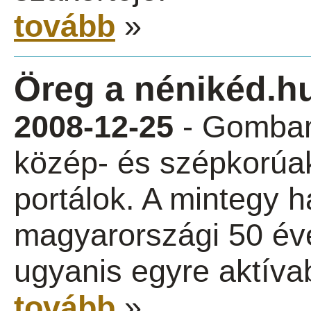
tovább
»
Öreg a nénikéd.h
2008-12-25
- Gombam
közép- és szépkorúak
portálok. A mintegy h
magyarországi 50 éve
ugyanis egyre aktívab
tovább
»