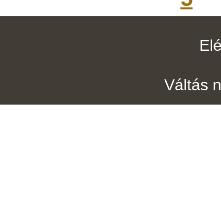
El
Váltás 