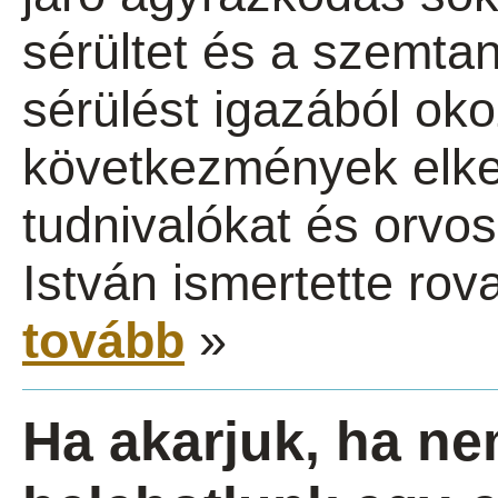
sérültet és a szemta
sérülést igazából ok
következmények elk
tudnivalókat és orvos
István ismertette rov
tovább
»
Ha akarjuk, ha n