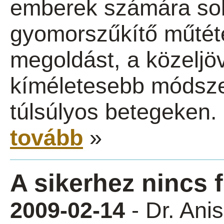
emberek számára so
gyomorszűkítő műtéte
megoldást, a közeljö
kíméletesebb módszer
túlsúlyos betegeken.
tovább
»
A sikerhez nincs 
2009-02-14
- Dr. Ani