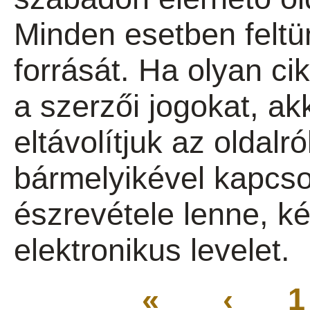
Minden esetben feltün
forrását. Ha olyan cik
a szerzői jogokat, ak
eltávolítjuk az oldal
bármelyikével kapcsol
észrevétele lenne, k
elektronikus levelet.
«
‹
1