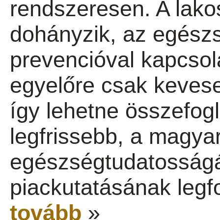
rendszeresen. A lak
dohányzik, az egész
prevencióval kapcsol
egyelőre csak keves
így lehetne összefogl
legfrissebb, a magya
egészségtudatosságá
piackutatásának legf
tovább
»