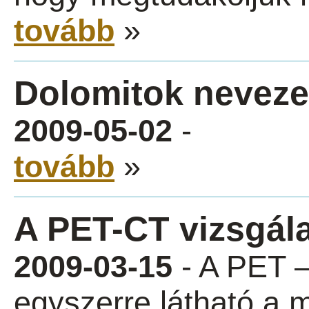
tovább
»
Dolomitok neveze
2009-05-02
-
tovább
»
A PET-CT vizsgála
2009-03-15
- A PET 
egyszerre látható a m