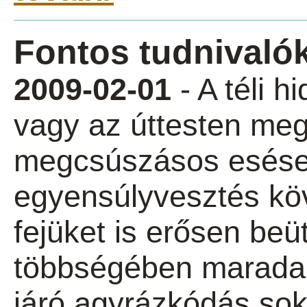
Fontos tudnivaló
2009-02-01
- A téli h
vagy az úttesten me
megcsúszásos esések
egyensúlyvesztés kö
fejüket is erősen beü
többségében marada
járó agyrázkódás sok