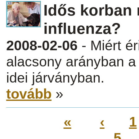
Idős korban 
influenza?
2008-02-06
- Miért ér
alacsony arányban a 
idei járványban.
tovább
»
«
‹
1
5