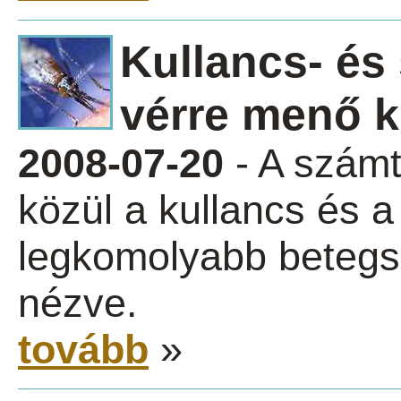
Kullancs- és
vérre menő 
2008-07-20
- A számt
közül a kullancs és a
legkomolyabb betegs
nézve.
tovább
»